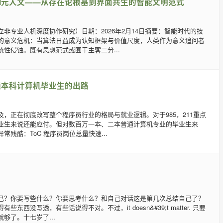
I元人文——从存在论根基到界面共生的智能文明范式
非专业人机深度协作研究）日期：2026年2月14日摘要：智能时代的技
的意义危机：当算法日益成为认知框架与价值尺度，人类作为意义追问者
性侵蚀。既有思想范式或囿于主客二分...
通本科计算机毕业生的出路
及，正在彻底改写整个程序员行业的格局与就业逻辑。对于985，211重点
业生来说还能应付。但对数百万一本、二本普通计算机专业的毕业生来
常残酷：ToC 程序员岗位总量快速...
己？你要写些什么？你要思考什么？和自己对话这是第几次总结自己了？
东西没写透，有些话说得不对。不过，it doesn&#39;t matter. 只要
够了。十七岁了...