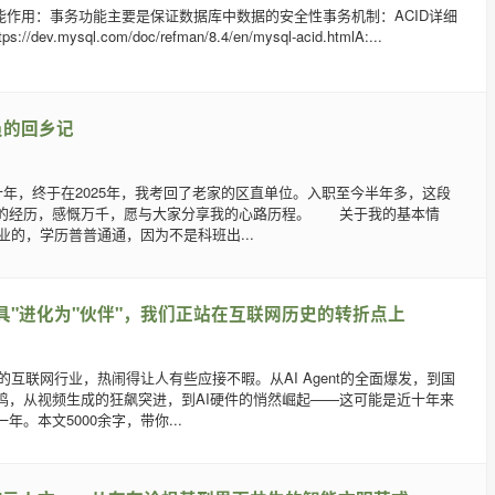
功能作用：事务功能主要是保证数据库中数据的安全性事务机制：ACID详细
/dev.mysql.com/doc/refman/8.4/en/mysql-acid.htmlA:...
员的回乡记
十年，终于在2025年，我考回了老家的区直单位。入职至今半年多，这段
的经历，感慨万千，愿与大家分享我的心路历程。 关于我的基本情
毕业的，学历普普通通，因为不是科班出...
具"进化为"伙伴"，我们正站在互联网历史的转折点上
年的互联网行业，热闹得让人有些应接不暇。从AI Agent的全面爆发，到国
鸣，从视频生成的狂飙突进，到AI硬件的悄然崛起——这可能是近十年来
年。本文5000余字，带你...