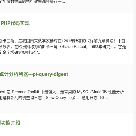
加快数据库的执行效率都会缓存一...
PHP代码实现
斯卡三角，是我国南宋数学家杨辉在1261年所著的《详解九章算法》中首
表，在欧洲则称为帕斯卡三角（Blaise Pascal，1653年研究）。它是
金字塔研究规则设定...
计分析利器---pt-query-digest
digest 是 Percona Toolkit 中最强大、最常用的 MySQL/MariaDB 性能分析
将杂乱的慢查询日志（Slow Query Log）、通用日志（G...
制功能介绍