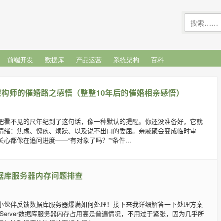
前端开发
数据库
产品运营
系统架构
百科
构师的催婚路之感悟（整整10年后的催婚相亲感悟）
把看不见的尺年纪到了这句话，像一种默认的提醒。你还没准备好，它就
情绪：焦虑、愧疚、烦躁、以及说不出口的委屈。亲戚聚会变成临时审
心都像在追问进度——“有对象了吗？”“条件...
er数据库服务器内存问题排查
小伙伴反馈数据库服务器爆满如何处理！接下来我详细解答一下处理方案
 Server数据库服务器内存占用高是普遍情况，不用过于紧张，因为几乎所