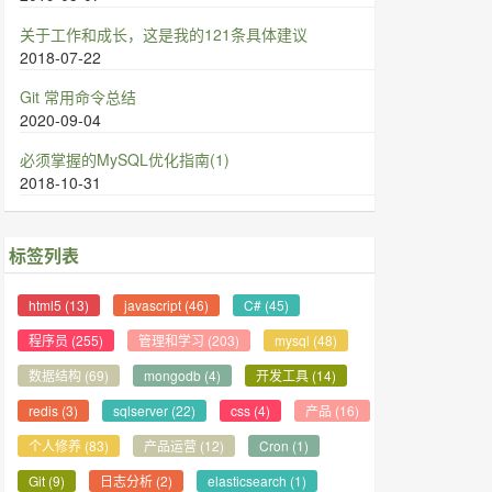
关于工作和成长，这是我的121条具体建议
2018-07-22
Git 常用命令总结
2020-09-04
必须掌握的MySQL优化指南(1)
2018-10-31
标签列表
html5
(13)
javascript
(46)
C#
(45)
程序员
(255)
管理和学习
(203)
mysql
(48)
数据结构
(69)
mongodb
(4)
开发工具
(14)
redis
(3)
sqlserver
(22)
css
(4)
产品
(16)
个人修养
(83)
产品运营
(12)
Cron
(1)
Git
(9)
日志分析
(2)
elasticsearch
(1)