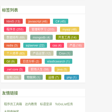
标签列表
html5
(13)
javascript
(46)
C#
(45)
程序员
(255)
管理和学习
(203)
mysql
(48)
数据结构
(69)
mongodb
(4)
开发工具
(14)
redis
(3)
sqlserver
(22)
css
(4)
产品
(16)
个人修养
(83)
产品运营
(12)
Cron
(1)
Git
(9)
日志分析
(2)
elasticsearch
(1)
.net core
(3)
职场人生
(58)
java
(5)
架构
(59)
物联网
(1)
运维
(7)
php
(1)
友情链接
程序员工具箱
达内教育
标语宣讲
ToDoList任务
大转盘抽奖