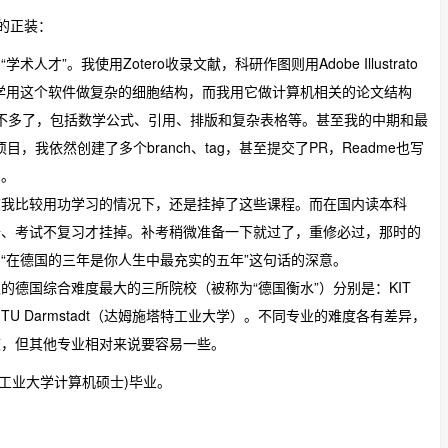
的正装：
”。我使用Zotero收录文献，科研作图则用Adobe Illustrato
学用这个软件做复杂的细胞结构，而我用它做计算机相关的论文结构
差不多了，包括数学公式、引用、排版和复杂表格等。甚至我的中期和最
目，我依然创建了多个branch、tag，甚至提交了PR，Readme也写
目。
在我比较用功学习的情况下，还是挂掉了这些课程。而在国内读本科
去、考试不复习才挂掉。补考稍微准备一下就过了，重修必过，那时的
“在德国的三年是你人生中最充实的五年”这句话的深意。
德国综合难度最大的三所院校（被称为“德国衡水”）分别是：KIT
U Darmstadt（达姆施塔特工业大学）。不同专业的难度各有差异，
校，但其他专业相对来说要容易一些。
达姆施塔特工业大学计算机硕士)毕业。