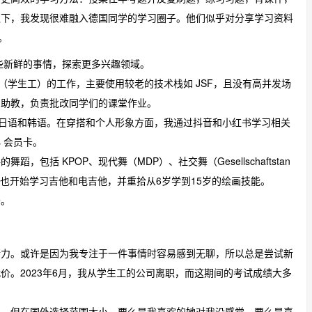
之下，我发现很难融入德国同学的学习圈子。他们似乎对分享学习资料
。
一些新鲜的事情，探索更多兴趣领域。
udent（学生工）的工作，主要使用较老的技术栈如 JSF，且没有高并发场
的助教，负责批改同学们的课堂作业。
、日语和韩语。在穿搭和个人形象方面，我通过抖音和小红书学习相关
s 会员卡。
包括 KPOP、现代舞（MDP）、社交舞（Gesellschaftstan
时，我也开始学习吉他和电吉他，并重拾从6岁学到15岁的绘画技能。
母。
精力。或许是因为我专注于一件事情时容易感到无聊，所以总是尝试新
价。2023年6月，我从学生工的公司离职，而这期间的考试成绩大多
生，但在国外选择范围太小。要么是我喜欢的她对我没感觉，要么是喜