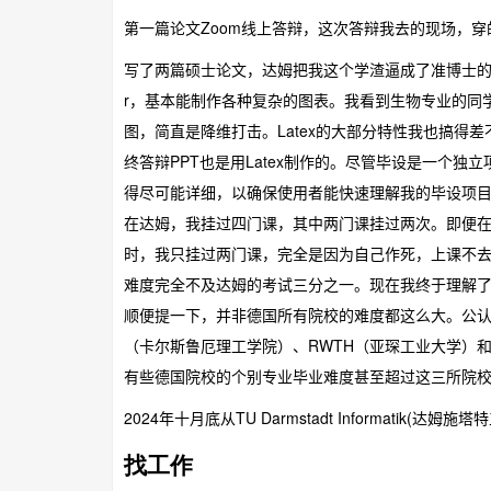
第一篇论文Zoom线上答辩，这次答辩我去的现场，穿
写了两篇硕士论文，达姆把我这个学渣逼成了准博士的“学术人才
r，基本能制作各种复杂的图表。我看到生物专业的同
图，简直是降维打击。Latex的大部分特性我也搞得
终答辩PPT也是用Latex制作的。尽管毕设是一个独立项
得尽可能详细，以确保使用者能快速理解我的毕设项
在达姆，我挂过四门课，其中两门课挂过两次。即便
时，我只挂过两门课，完全是因为自己作死，上课不
难度完全不及达姆的考试三分之一。现在我终于理解了
顺便提一下，并非德国所有院校的难度都这么大。公认的
（卡尔斯鲁厄理工学院）、RWTH（亚琛工业大学）和T
有些德国院校的个别专业毕业难度甚至超过这三所院
2024年十月底从TU Darmstadt Informatik(
找工作