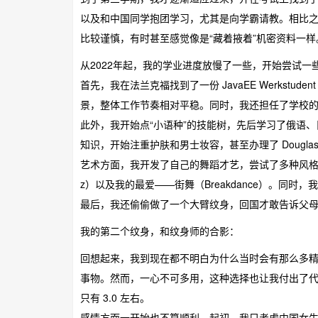
以及和中国同学抱团学习，尤其是向学霸请教。相比
比较谨慎，有时甚至感觉像是“藏着掖着”机密资料一样
从2022年起，我的学业进度放慢了一些，开始尝试
首先，我在法兰克福找到了一份 JavaEE Werkst
景，整体工作节奏相对平稳。同时，我还担任了学校
此外，我开始点“小语种”的技能树，先后学习了俄语
知识，开始注重护肤和男士妆容，甚至办理了 Dougla
艺术方面，我开发了自己的舞蹈才艺，尝试了多种风格的舞蹈，
z）以及我的最爱——街舞（Breakdance）。同
最后，我还偷偷做了一个大臂纹身，回国才敢告诉父
我的第二个纹身，和纹身师的合影：
回想起来，我到现在都不明白为什么当时会有那么多
事物。然而，一心不可多用，这种选择也让我付出了代
只有 3.0 左右。
感情方面一开始也不算顺利。起初，我只考虑中国女