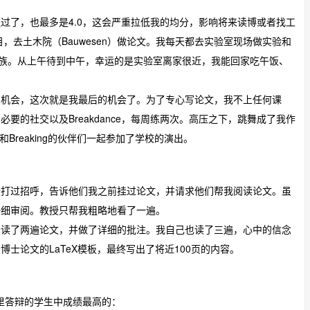
过了，也最多是4.0，这会严重拉低我的均分，影响将来读博或者找工
，去土木院（Bauwesen）做论文。我每天都去实验室现场做实验和
班族。从上午待到中午，幸运的是实验室离家很近，我能回家吃午饭、
。
次机会，这次就是我最后的机会了。为了专心写论文，我不上任何课
要的社交以及Breakdance，每周练两次。高压之下，跳舞成了我作
Breaking的伙伴们一起参加了学校的演出。
授打过招呼，告诉他们我之前挂过论文，并请求他们帮我阅读论文。虽
仔细审阅。教授只帮我粗略地看了一遍。
细读了两遍论文，并做了详细的批注。我自己也读了三遍，心中的信念
士论文的LaTeX模板，最终写出了将近100页的内容。
院里答辩的学生中成绩最高的：