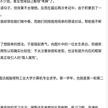
不少钱，甚至觉得自己都快“考麻”了。
口语句子，但效果不太理想。反而在最后两次考试中，由于积累到了一
试。
，我经常给她们做中餐，而她们则陪我用简单的德语对话，帮助我不断
有了想脱单的想法。于是鼓起勇气，向图片中的一位女生表白，但被拒
的两性认知确实比较低：不太注重穿搭和发型，也没有提升内在的框架
真正吸引人的“情人属性”。
在德国达姆施塔特工业大学计算机专业求学。第一学年，也就是第一和第二
了更高效的学习方法：搜集往年考题并反复刷题，练习习题，背课件，