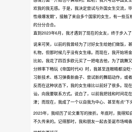
欢我的我无感。于是，我决定尝试与外国女生交流，毕
性缘爆发期”，接触了来自多个国家的女生，有一些互相
的分分合合。
直到2023年6月，我才遇到了现在的女友，终于步入
说来可笑，以前的我曾经为了讨好女生给她们做饭，
礼物，但那时候几乎没有女生缘。而现在，我开始将
比如，我花了四百多欧元买了一把电吉他，为了跳舞又花了四百
分辨率下畅玩《帝国时代4》时，我甚至连眼睛都没眨
习新技术、练习弹奏新曲子、尝试新的舞蹈动作，或
反而在这种状态下，我的女生缘比以前好了很多。现
讪，向我要联系方式。说白了，以前我把钱和时间花
津；而现在，我成了一个以自我为中心、甚至有点“下
2023年，我经历了论文重写的挫折。年底时，我得知
不久传来的。记得那时，我和朋友一起去圣诞市场喝