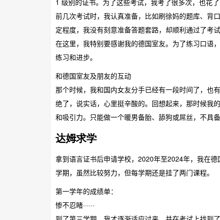
1 级别的证书。为了这些考试，我考了很多次，也花了
前几次考试时，我认真准备，比如刷徐妈的题库、背
定程度，我没有刻意准备答题套路，却顺利通过了考
在这里，我特别要感谢我的德国室友。为了练习口语
练习和进步。
和德国室友及朋友的互动
那个时候，我和国内女友分手已经有一段时间了，也
绝了，说实话，心里挺辛酸的。回想起来，那时候我
和吸引力。只能做一个暖男备胎、舔狗或屌丝，不具备
达姆求学
拿到语言证书后申请学校，2020年至2024年，我
学期，虽然比较努力，但每学期还是挂了两门课程。
第一学年的成绩单：
惨不忍睹······
到了第三学期，我才逐渐适应过来，并在考试上找到