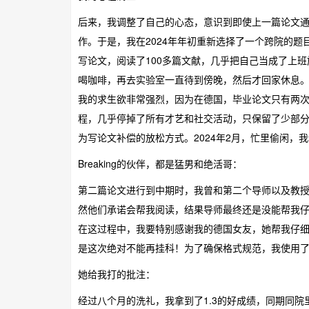
后来，我调整了自己的心态，意识到即使上一篇论文通
作。于是，我在2024年年初重新选择了一个跨院的题目
写论文，阅读了100多篇文献，几乎把自己当成了上
喝咖啡，再去实验室一直待到傍晚，然后才回家休息
我的求生欲非常强烈，因为在德国，毕业论文只有两
程，几乎停掉了所有才艺和社交活动，只保留了少部分必
为写论文补偿的放松方式。2024年2月，忙里偷闲，我和
Breaking的伙伴，都是猛男和绝活哥：
第二篇论文进行到中期时，我曾和第二个导师以及教
然他们承诺会帮我阅读，结果导师最终还是没能帮我
在这过程中，我要特别感谢我的德国女友，她帮我仔
是这次绝对不能再挂科！为了确保格式规范，我使用了博
她给我打的批注：
经过八个月的洗礼，我拿到了1.3的好成绩，同期同