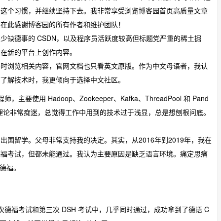
了这个习惯，并继续坚持下去。我非常享受浏览博客园首页高质量文章
。在此感谢博客园的所有作者和维护团队！
少缺德事的 CSDN，以及程序员活跃度较高但标题党严重的稀土掘
想在新的平台上创作内容。
码时浏览相关内容，官网文档也只看英文原版。作为中文母语者，我认
下了解技术时，我更倾向于选择中文社区。
用 Hadoop、Zookeeper、Kafka、ThreadPool 和 Pand
机理论非常痴迷，总觉得工作中用到的技术过于浅显，总是想刨根问底。
国留学。父母非常支持我的决定。其实，从2016年到2019年，我在
德福考试，但都未能通过。我认为主要原因是缺乏语言环境。痛定思痛
考德福。
七次德福考试和第三次 DSH 考试中，几乎同时通过，成功拿到了德语 C