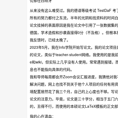
忧郁在西班牙
从来没有这么难受过。我的德语等级考试 TestDa
所有的努力都付之东流，半年的光阴和找资料的时间
论文挂掉的表面原因是我在论文中引用了一张数据集的图，
德国，学术造假和抄袭直接得0分（不及格）。但根本
我反馈时，已经太晚了。
2023年5月，我在Info学院开始写论文。我的论文
的论文，类似于teacher-student网络。我使用的
e和wiki，但实际上几乎没有人使用。常常遇到报错
息也不能指向具体的代码。
我和导师每周都会开Zoom会议汇报进度，我猜他对我
解决问题，网上也找不到关于他个人项目的任何有用资
境配置居然花了我三个月，自己的上心度也不够。写
论文的注意力。毕竟，论文是三十学分，相当于五门六分
的，丑得不行，而使用的本硕论文LaTeX模板的正文部
我的心在滴血：