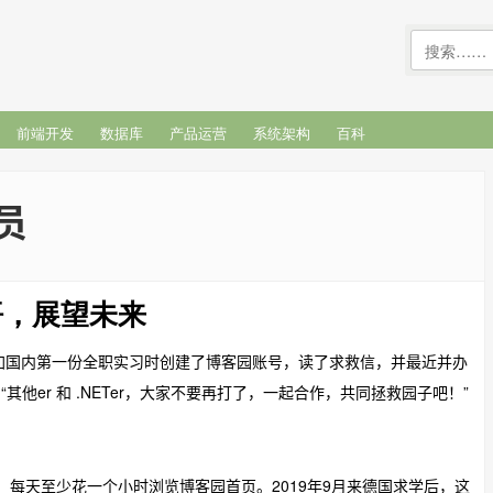
前端开发
数据库
产品运营
系统架构
百科
员
悟，展望未来
参加国内第一份全职实习时创建了博客园账号，读了求救信，并最近并办
他er 和 .NETer，大家不要再打了，一起合作，共同拯救园子吧！”
惯：每天至少花一个小时浏览博客园首页。2019年9月来德国求学后，这