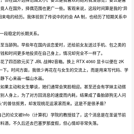
竟人在国外，择偶范围也更广一些。客观来说，这段时间算是我的“异
来电的经历。我体验到了传说中的约会 AA 制，也经历了短期关系中
了一段稳定的长期关系。
甚至当舔狗。早些年在国内谈恋爱时，还给前女友送过手机、包之类的
金钱和时间更多地投资在自己身上，情况却完全不一样了。
欧元买了 JBL 战神2音箱。换上 RTX 4060 显卡以便在 2K
一下。时间方面，我很少再花在与女生的交流上，而是用来写代码、学
者静下心来画一幅山水画。
在如果主动和女生攀谈，她们通常会笑脸相迎。甚至还会有学妹主动搭
在别人身上，为了对方回消息的速度而内耗，结果成了备胎舔狗无人问
头”的普信抠男，却发现桃花运滚滚而来。这是不是很矛盾？
自己的论文被Info（计算机）学院的教授挂了，这个消息是在圣诞节前
香料酒，不久后还去巴塞罗那度假，但心情却非常失落。