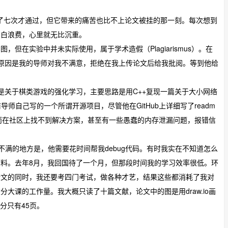
F 考了七次才通过，但它带来的痛苦也比不上论文被挂的那一刻。每次想到
白白浪费，心里就无比沉重。
但在实验中并未实际使用，属于学术造假（Plagiarismus）。在
原因是我的导师对我不满意，拒绝在我上传论文后给我批阅。等到他给
项目是关于棋类游戏的强化学习，主要思路是用C++复现一篇关于大小网络
是我前导师自己写的一个所谓开源项目，尽管他在GitHub上详细写了readm
，而在社区上找不到解决方案，甚至有一些愚蠢的内存泄漏问题，报错信
不满的地方是，他需要花时间帮我debug代码。有时我实在不知道怎么
料。去年8月，我回国待了一个月，但那段时间我的学习效率很低。环
论文的同时，我还要考四门考试，做各种才艺，结果这些都消耗了我对
大课的工作量。我大概只读了十篇文献，论文中的图是用draw.io画
分只有45页。