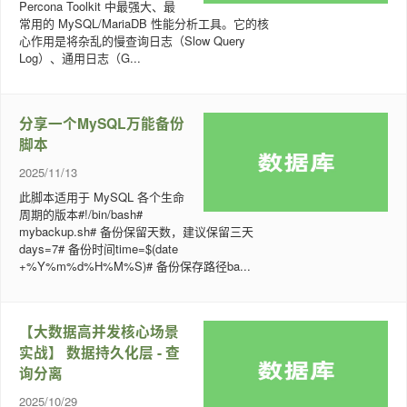
Percona Toolkit 中最强大、最
常用的 MySQL/MariaDB 性能分析工具。它的核
心作用是将杂乱的慢查询日志（Slow Query
Log）、通用日志（G...
分享一个MySQL万能备份
脚本
2025/11/13
此脚本适用于 MySQL 各个生命
周期的版本#!/bin/bash#
mybackup.sh# 备份保留天数，建议保留三天
days=7# 备份时间time=$(date
+%Y%m%d%H%M%S)# 备份保存路径ba...
【大数据高并发核心场景
实战】 数据持久化层 - 查
询分离
2025/10/29