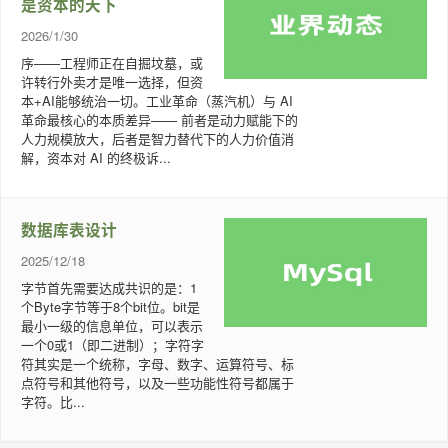
是资本的天下
2026/1/30
序——工程师正在自掘坟墓，或
许转行外卖才是唯一选择，但资
本+AI能够统治一切。工业革命（蒸汽机）与 AI
革命最核心的本质差异—— 前者是动力赋能下的
人力规模放大，后者是智力替代下的人力价值消
解，资本对 AI 的终极诉...
数据库表设计
2025/12/18
字节首先需要达成共识的是：1
个Byte字节等于8个bit位。bit是
最小一级的信息单位，可以表示
一个0或1（即二进制）；字符字
符其实是一个统称，字母、数字、运算符号、标
点符号和其他符号，以及一些功能性符号都属于
字符。比...