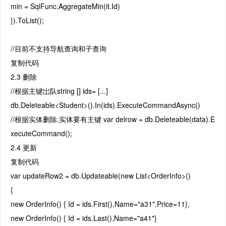
min = SqlFunc.AggregateMin(it.Id)
}).ToList();
//目前不支持导航查询和子查询
复制代码
2.3 删除
//根据主键岀队string [] ids= [...]
db.Deleteable<Student>().In(ids).ExecuteCommandAsync()
//根据实体删除,实体要有主键 var delrow = db.Deleteable(data).E
xecuteCommand();
2.4 更新
复制代码
var updateRow2 = db.Updateable(new List<OrderInfo>()
{
new OrderInfo() { Id = ids.First(),Name="a31",Price=11},
new OrderInfo() { Id = ids.Last(),Name="a41"}