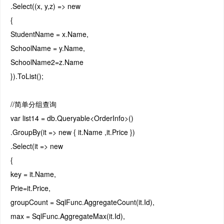
.Select((x, y,z) => new
{
StudentName = x.Name,
SchoolName = y.Name,
SchoolName2=z.Name
}).ToList();
//简单分组查询
var list14 = db.Queryable<OrderInfo>()
.GroupBy(it => new { it.Name ,it.Price })
.Select(it => new
{
key = it.Name,
Prie=it.Price,
groupCount = SqlFunc.AggregateCount(it.Id),
max = SqlFunc.AggregateMax(it.Id),