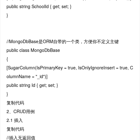
public string SchoolId { get; set; }
}
//MongoDbBase是ORM自带的一个类，方便你不定义主键
public class MongoDbBase
{
[SugarColumn(IsPrimaryKey = true, IsOnlyIgnoreInsert = true, C
olumnName = "_id")]
public string Id { get; set; }
}
复制代码
2、CRUD用例
2.1 插入
复制代码
//插入无返回值