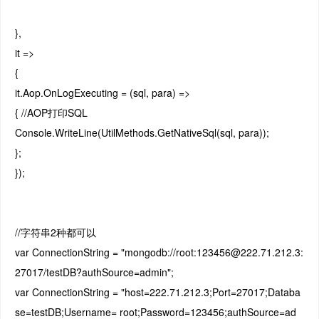
},
it =>
{
it.Aop.OnLogExecuting = (sql, para) =>
{ //AOP打印SQL
Console.WriteLine(UtilMethods.GetNativeSql(sql, para));
};
});
//字符串2种都可以
var ConnectionString = "mongodb://root:123456@222.71.212.3:
27017/testDB?authSource=admin";
var ConnectionString = "host=222.71.212.3;Port=27017;Databa
se=testDB;Username= root;Password=123456;authSource=ad