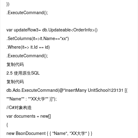
})
.ExecuteCommand();
var updateRow3= db.Updateable<OrderInfo>()
.SetColumns(it=>it.Name=="xx")
.Where(it=> it.Id == id)
.ExecuteCommand();
复制代码
2.5 使用原生SQL
复制代码
db.Ado.ExecuteCommand(@"insertMany UnitSchool123131 [{
""Name"" : ""XX大学"" }]");
//C#对象构造
var documents = new[]
{
new BsonDocument { { "Name", "XX大学" } }