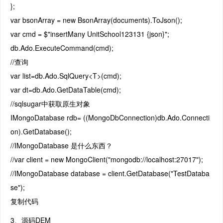
};
var bsonArray = new BsonArray(documents).ToJson();
var cmd = $"insertMany UnitSchool123131 {json}";
db.Ado.ExecuteCommand(cmd);
//查询
var list=db.Ado.SqlQuery<T>(cmd);
var dt=db.Ado.GetDataTable(cmd);
//sqlsugar中获取原生对象
IMongoDatabase rdb= ((MongoDbConnection)db.Ado.Connecti
on).GetDatabase();
//IMongoDatabase 是什么东西？
//var client = new MongoClient("mongodb://localhost:27017");
//IMongoDatabase database = client.GetDatabase("TestDataba
se");
复制代码
3、源码DEM