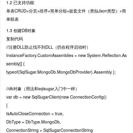
1.2 已支持功能
单表CRUD+分页+排序+简单分组+嵌套文件（类似Json类型）+简
单联表
1.3 创建DB对象
复制代码
//注册DLL防止找不到DLL（扔在程序启动时）
InstanceFactory.CustomAssemblies = new System.Reflection.As
sembly[] {
typeof(SqlSugar.MongoDb.MongoDbProvider).Assembly };
//db对象（用法和sqlsugar入门中一样）
var db = new SqlSugarClient(new ConnectionConfig()
{
IsAutoCloseConnection = true,
DbType = DbType.MongoDb,
ConnectionString = SqlSugarConnectionString