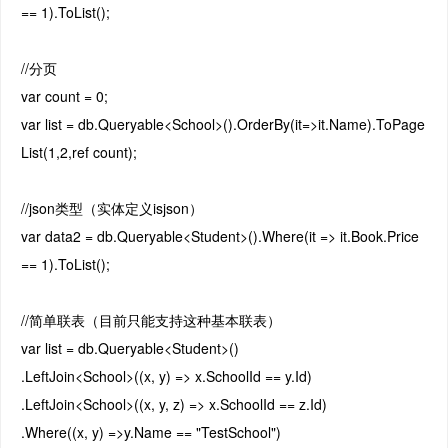
== 1).ToList();
//分页
var count = 0;
var list = db.Queryable<School>().OrderBy(it=>it.Name).ToPage
List(1,2,ref count);
//json类型（实体定义isjson）
var data2 = db.Queryable<Student>().Where(it => it.Book.Price
== 1).ToList();
//简单联表（目前只能支持这种基本联表）
var list = db.Queryable<Student>()
.LeftJoin<School>((x, y) => x.SchoolId == y.Id)
.LeftJoin<School>((x, y, z) => x.SchoolId == z.Id)
.Where((x, y) =>y.Name == "TestSchool")