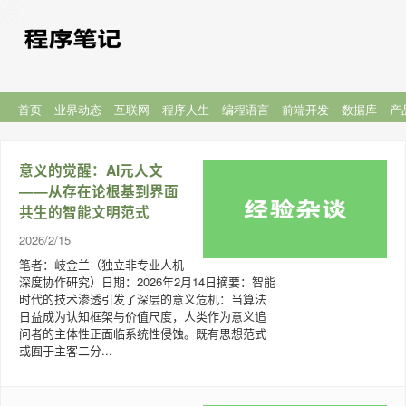
首页
业界动态
互联网
程序人生
编程语言
前端开发
数据库
产
意义的觉醒：AI元人文
——从存在论根基到界面
共生的智能文明范式
2026/2/15
笔者：岐金兰（独立非专业人机
深度协作研究）日期：2026年2月14日摘要：智能
时代的技术渗透引发了深层的意义危机：当算法
日益成为认知框架与价值尺度，人类作为意义追
问者的主体性正面临系统性侵蚀。既有思想范式
或囿于主客二分...