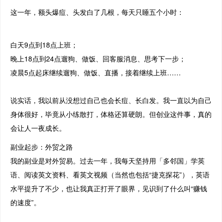
这一年，额头爆痘、头发白了几根，每天只睡五个小时：
白天9点到18点上班；
晚上18点到24点遛狗、做饭、回客服消息、思考下一步；
凌晨5点起床继续遛狗、做饭、直播，接着继续上班……
说实话，我以前从没想过自己也会长痘、长白发。我一直以为自己
身体很好，毕竟从小练散打，体格还算硬朗。但创业这件事，真的
会让人一夜成长。
副业起步：外贸之路
我的副业是对外贸易。过去一年，我每天坚持用「多邻国」学英
语、阅读英文资料、看英文视频（当然也包括“捷克探花”），英语
水平提升了不少，也让我真正打开了眼界，见识到了什么叫“赚钱
的速度”。