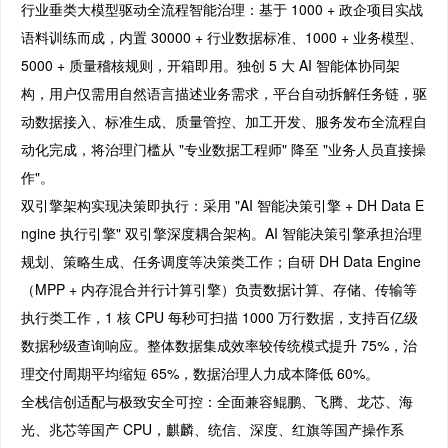
行业垂类大模型驱动全流程智能治理：基于 1000 + 政企项目实战
语料训练而成，内置 30000 + 行业数据标准、1000 + 业务模型、
5000 + 质量稽核规则，开箱即用。独创 5 大 AI 智能体协同架
构，用户仅需用自然语言描述业务需求，平台自动拆解任务链，驱
动数据接入、标准生成、质量管控、加工开发、服务发布全流程自
动化完成，将治理门槛从 "专业数据工程师" 降至 "业务人员直接操
作"。
双引擎架构实现决策即执行：采用 "AI 智能决策引擎 + DH Data E
ngine 执行引擎" 双引擎深度耦合架构。AI 智能决策引擎承担治理
规划、策略生成、任务调度等决策类工作；自研 DH Data Engine
（MPP + 内存混合并行计算引擎）负责数据计算、存储、传输等
执行类工作，1 核 CPU 每秒可扫描 1000 万行数据，支持百亿级
数据秒级查询响应。整体数据集成效率较传统模式提升 75%，治
理交付周期平均缩短 65%，数据治理人力成本降低 60%。
全栈信创适配与极致安全可控：全面兼容鲲鹏、飞腾、龙芯、海
光、兆芯等国产 CPU，麒麟、统信、深度、红旗等国产操作系