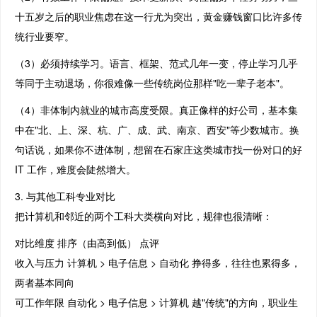
十五岁之后的职业焦虑在这一行尤为突出，黄金赚钱窗口比许多传
统行业要窄。
（3）必须持续学习。语言、框架、范式几年一变，停止学习几乎
等同于主动退场，你很难像一些传统岗位那样"吃一辈子老本"。
（4）非体制内就业的城市高度受限。真正像样的好公司，基本集
中在"北、上、深、杭、广、成、武、南京、西安"等少数城市。换
句话说，如果你不进体制，想留在石家庄这类城市找一份对口的好
IT 工作，难度会陡然增大。
3. 与其他工科专业对比
把计算机和邻近的两个工科大类横向对比，规律也很清晰：
对比维度 排序（由高到低） 点评
收入与压力 计算机 > 电子信息 > 自动化 挣得多，往往也累得多，
两者基本同向
可工作年限 自动化 > 电子信息 > 计算机 越"传统"的方向，职业生