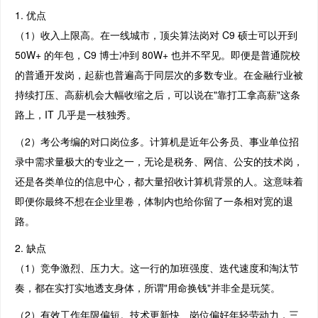
1. 优点
（1）收入上限高。在一线城市，顶尖算法岗对 C9 硕士可以开到
50W+ 的年包，C9 博士冲到 80W+ 也并不罕见。即便是普通院校
的普通开发岗，起薪也普遍高于同层次的多数专业。在金融行业被
持续打压、高薪机会大幅收缩之后，可以说在"靠打工拿高薪"这条
路上，IT 几乎是一枝独秀。
（2）考公考编的对口岗位多。计算机是近年公务员、事业单位招
录中需求量极大的专业之一，无论是税务、网信、公安的技术岗，
还是各类单位的信息中心，都大量招收计算机背景的人。这意味着
即便你最终不想在企业里卷，体制内也给你留了一条相对宽的退
路。
2. 缺点
（1）竞争激烈、压力大。这一行的加班强度、迭代速度和淘汰节
奏，都在实打实地透支身体，所谓"用命换钱"并非全是玩笑。
（2）有效工作年限偏短。技术更新快、岗位偏好年轻劳动力，三