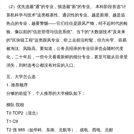
（2）优先选最"通"的专业，慎选最"新"的专业。 本科阶段首选"计
算机科学与技术"这类根基性、通识性的专业。越是新潮、越是追
热点的专业，越要警惕——它们往往是跟风产物，经不起时代的检
验。像以前的"信息管理与信息系统"、当下的"大数据技术"及未来
的"区块链工程"这类跟风专业，听上去前沿时髦，但方向窄、容易
被淘汰、风险高。要知道，公务员招录的专业目录也会随时代变
化，二十年后，一些今天看着新鲜的细分专业，甚至可能从目录里
消失，到时连考公都没有对应的入口。
五、大学怎么选
1. 推荐顺序
分够的前提下，个人推荐的大学梯队如下：
梯队 院校
T0 TOP2（清北）
T1 C9
T2 强 985（如华科、东南、北航等）、成电、西电、北邮