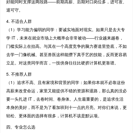
好能同时支撑这两段路——前期高薪、后期对口岗位多，进可攻、
退可守。
4. 不适合人群
（1）学习能力偏弱的同学：要诚实地面对现实。如果只是去大专
学 IT，未来在就业市场上大概率会非常被动——行业越来越卷，
门槛实际上在抬高。与其在一个高度竞争的脑力赛道里垫底，不如
去学一门像机械、甚至兽医这样能攒下真手艺的技能，反而更容易
立足。对这类同学而言，一技傍身往往比硬挤计算机更靠谱。
5. 不推荐人群
（1）追求不高、且有家境和背景的同学：如果你本就不必靠这份
高薪来改变命运，家里又能提供不错的资源和退路，那么真的没必
要一头扎进 IT，去卷时间、卷身体。人生最重要的，是追求生活
本身的美好，而不是为了看加班到十一点的月亮。对你们来说，更
轻松、更体面的选择有很多，计算机不该是默认项。
四、专业怎么选