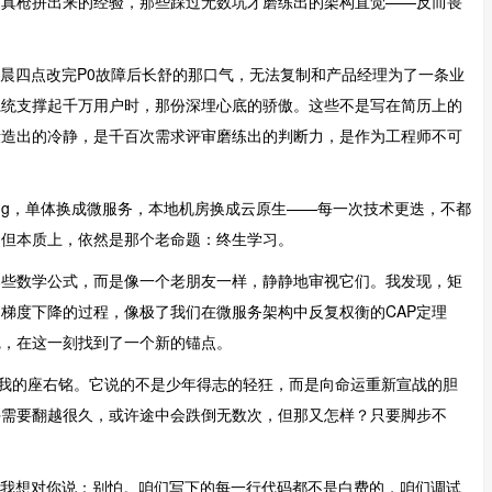
刀真枪拼出来的经验，那些踩过无数坑才磨练出的架构直觉——反而畏
凌晨四点改完P0故障后长舒的那口气，无法复制和产品经理为了一条业
系统支撑起千万用户时，那份深埋心底的骄傲。这些不是写在简历上的
锻造出的冷静，是千百次需求评审磨练出的判断力，是作为工程师不可
pring，单体换成微服务，本地机房换成云原生——每一次技术更迭，不都
，但本质上，依然是那个老命题：终生学习。
那些数学公式，而是像一个老朋友一样，静静地审视它们。我发现，矩
梯度下降的过程，像极了我们在微服务架构中反复权衡的CAP定理
觉，在这一刻找到了一个新的锚点。
了我的座右铭。它说的不是少年得志的轻狂，而是向命运重新宣战的胆
许需要翻越很久，或许途中会跌倒无数次，但那又怎样？只要脚步不
，我想对你说：别怕。咱们写下的每一行代码都不是白费的，咱们调试