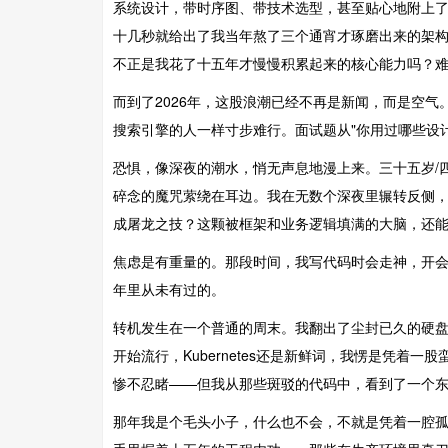
系统设计，带时序图、带技术选型，甚至贴心地附上了
十几秒就给出了我当年熬了三个通宵才琢磨出来的架
不正是我花了十五年才慢慢积累起来的核心能力吗？
而到了2026年，这股浪潮已经不再是新闻，而是空气
搜索引擎的人一样寸步难行。面试题从"你用过哪些设计
恐惧，像深夜的潮水，悄无声息地漫上来。三十五岁/四十
碎念的魔咒萦绕在耳边。我在无数个深夜里辗转反侧
成屠龙之技？这颗被框架和业务逻辑填满的大脑，还
焦虑是有重量的。那段时间，我写代码时会走神，开会
年里从未有过的。
转机发生在一个普通的周末。我翻出了尘封已久的硬盘，
开始流行，Kubernetes还是新鲜词，我愣是凭着
惨不忍睹——但我从那些斑驳的代码中，看到了一个
那年我是个毛头小子，什么也不会，不就是凭着一腔