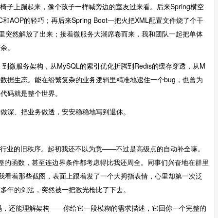
差点从椅子上蹦起来，像个孩子一样喊旁边的室友过来看。后来Spring横空
AOP的轻巧；再后来Spring Boot一把火把XML配置文件烧了个干
节里突然解放了出来；接着微服务大潮席卷而来，我和团队一起把单体
有余。
ot、到微服务架构，从MySQL的索引优化折腾到Redis的缓存穿透，从M
link的大数据生态。能在纷繁复杂的业务逻辑里精准地逮住一个bug，也曾为
得代码就是整个世界。
术做深、把业务做透，安安稳稳地写到退休。
个行业的旧秩序。起初我还不以为意——不过是高级点的自动补全嘛。
段逻辑完整的函数，甚至连边界条件都考虑得比我还周全。同事们兴奋地在群里
"。我看着那些截图，表面上跟着发了一个大拇指表情，心里却第一次泛
炼多年的剑法，突然被一把激光枪比了下去。
代码，还能理解架构——你给它一段模糊的需求描述，它回你一个完整的