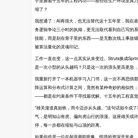
手里握着十五年的工程内功——那些在生产环境里真
缩了？
我想通了：AI再强大，也无法替代这十五年里，我在
务逻辑争论三小时的执拗，更无法取代看到自己写的
技能，而是刻在骨子里的东西——是无数次线上事故
被算法量化的灵魂印记。
工作一直在变，这一点其实从未变过。Struts换成S
是一次小型的从头越吗？只是这一次的浪头更高更急
我重新打开了一本机器学习入门书，这一次不再恐惧
阵运算和分布式计算之间，竟然有某种奇妙的相似性；
——都是在约束条件下寻找最优解。十五年的工程直
"雄关漫道真如铁，而今迈步从头越。"这句话如今成
气，是明知山有虎、偏向虎山行的浪漫。这座雄关或
停，每一步都在缩短与山顶的距离。
如果你也是一位在AI浪潮前犹豫、惶惑的资深开发者