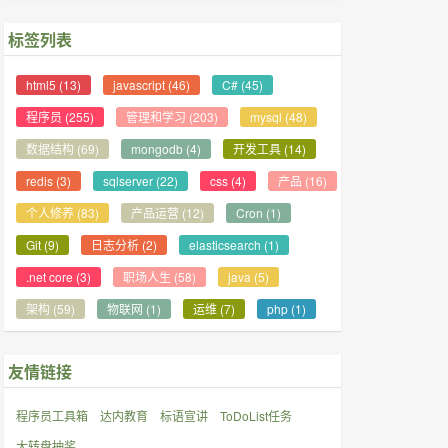
标签列表
html5
(13)
javascript
(46)
C#
(45)
程序员
(255)
管理和学习
(203)
mysql
(48)
数据结构
(69)
mongodb
(4)
开发工具
(14)
redis
(3)
sqlserver
(22)
css
(4)
产品
(16)
个人修养
(83)
产品运营
(12)
Cron
(1)
Git
(9)
日志分析
(2)
elasticsearch
(1)
.net core
(3)
职场人生
(58)
java
(5)
架构
(59)
物联网
(1)
运维
(7)
php
(1)
友情链接
程序员工具箱
达内教育
标语宣讲
ToDoList任务
大转盘抽奖