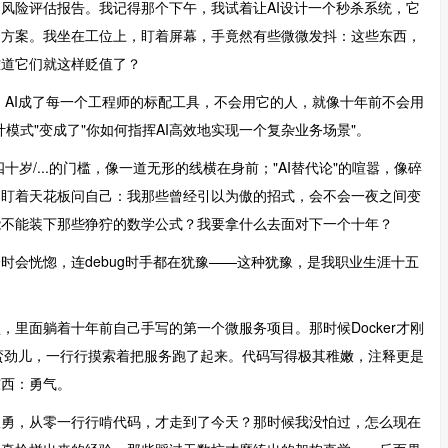
风险评估报告。我记得那个下午，我试着让AI设计一个秒杀系统，它
构方案。我坐在工位上，盯着屏幕，手竟然有些微微发抖：这些东西，
难道它们就这样贬值了？
。AI成了每一个工程师的标配工具，不会用它的人，就像十年前不会用
模式"变成了"你如何指挥AI高效地实现一个复杂业务场景"。
岁/...的门槛，像一道无形的线横在身前；"AI替代论"的喧嚣，像碎
，盯着天花板问自己：我那些曾经引以为傲的招式，会不会一夜之间变
能不能装下那些狰狞的数学公式？我要拿什么去面对下一个十年？
时会恍惚，连debug时手都在犹豫——这种犹豫，是我职业生涯十五
里面躺着十年前自己手写的第一个微服务项目。那时候Docker才刚
一股蛮劲儿，一行行摸索着把服务跑了起来。代码写得极其稚嫩，注释更是
东西：勇气。
孤勇，从零一行行啃代码，才走到了今天？那时候我没怕过，怎么现在