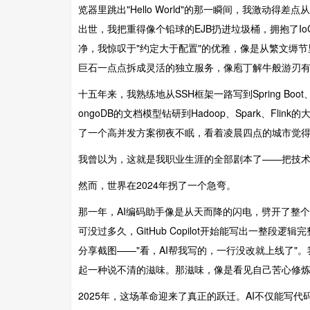
览器里跳出"Hello World"的那一瞬间，我激动得
出世，我把重得像个铅球的EJB扔进垃圾桶，拥抱了IoC和
净，我惊叹于"约定大于配置"的优雅，像是从繁文缛
巨石一点点拆成灵活的独立服务，像庖丁解牛般游刃
十五年来，我熟练地从SSH框架一路写到Spring Bo
ongoDB的文档模型钻研到Hadoop、Spark、F
了一个高并发方案彻夜不眠，看着凌晨四点的城市觉
我曾以为，这就是我职业生涯的全部剧本了——把技
然而，世界在2024年拐了一个急弯。
那一年，AI编码助手像是从天而降的闪电，劈开了整
可没过多久，GitHub Copilot开始能写出一整
分享截图——"看，AI帮我写的，一行没改就上线了
起一种说不清的滋味。那滋味，像是看见自己苦心修
2025年，这场革命迎来了真正的跃迁。AI不仅能写