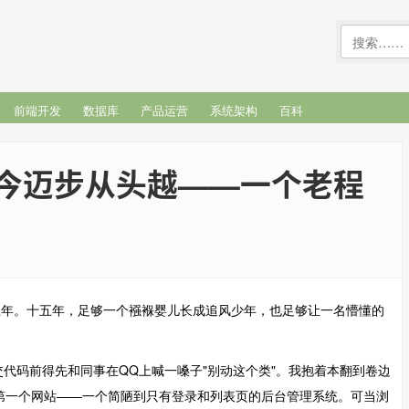
前端开发
数据库
产品运营
系统架构
百科
今迈步从头越——一个老程
五年。十五年，足够一个襁褓婴儿长成追风少年，也足够让一名懵懂的
提交代码前得先和同事在QQ上喊一嗓子"别动这个类"。我抱着本翻到卷边
出人生第一个网站——一个简陋到只有登录和列表页的后台管理系统。可当浏