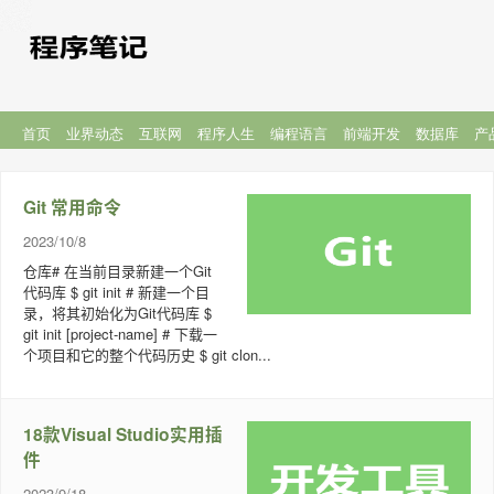
首页
业界动态
互联网
程序人生
编程语言
前端开发
数据库
产
Git 常用命令
2023/10/8
仓库# 在当前目录新建一个Git
代码库 $ git init # 新建一个目
录，将其初始化为Git代码库 $
git init [project-name] # 下载一
个项目和它的整个代码历史 $ git clon...
18款Visual Studio实用插
件
2023/9/18