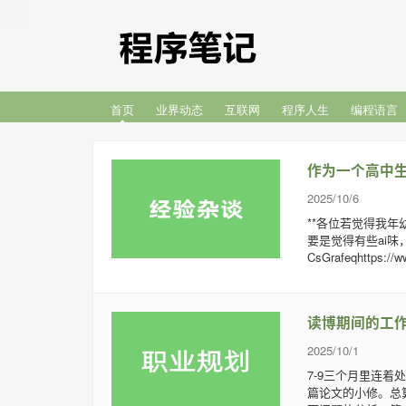
首页
业界动态
互联网
程序人生
编程语言
作为一个高中
2025/10/6
**各位若觉得我
要是觉得有些ai
CsGrafeqhttps://ww
读博期间的工
2025/10/1
7-9三个月里连着
篇论文的小修。总