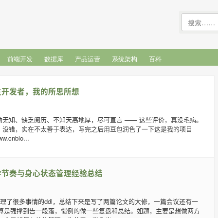
前端开发
数据库
产品运营
系统架构
百科
生开发者，我的所思所想
年幼无知、缺乏阅历、不知天高地厚，尽可直言 —— 这些评价，真没毛病。
味，没错，实在不太善于表达，写完之后用豆包润色了一下这是我的项目
w.cnblo...
作节奏与身心状态管理经验总结
处理了很多事情的ddl，总结下来是写了两篇论文的大修，一篇会议还有一
算是强撑到告一段落，惯例的做一些复盘和总结。如题，主要是想做两方