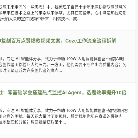
联网未来走向的一些思考》中，我梳理了自己十余年来深耕物联网领域的
多年来在技术之路上的求索从未停歇，尤其在前些年，心中满是热忱与期
里云栖大会的宣传视频中所言：相信技术，成...
分钟复刻百万点赞爆款视频文案，Coze工作流全流程拆解
，专注 AI 智能体分享，致力于帮助 100W 人用智能体创富~当前AI时
容创作者面临着巨大的压力。一方面，他们需要不断产出高质量内容；另
时间紧迫成为许多创作者的痛点...
战：零基础学会搭建热点监控AI Agent，选题效率提升10倍
，专注 AI 智能体分享，致力于帮助 100W 人用智能体创富~短视频内容
到这样的困扰。每天花大量时间刷视频，想要找到你所在赛道的爆款内
地整理和分析？想要批量获取某个...