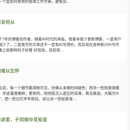
个是如何有效的管理工作节奏，避免出...
何去何从
个7年的博客创作者，随着AI时代的来临，我基本很少更新博客，一是用户
减少了，二是我写的文章还不一定有AI写得好。而且现在各种新兴AI写作
之前那样码子好傻 好低效。目前将...
间难以忘怀
在目，每一个细节都清晰可见，仿佛从未随时间褪色；而另一些则渐渐模
，字迹漫漶难辨；更有的，则彻底沉入遗忘的深潭，再无痕迹。大脑为什
”，把一些记忆牢牢抓住，却让另一些轻易溜...
内求索，于同频中觅知音