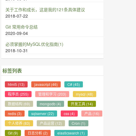
关于工作和成长，这是我的121条具体建议
2018-07-22
Git 常用命令总结
2020-09-04
必须掌握的MySQL优化指南(1)
2018-10-31
标签列表
html5
(13)
javascript
(46)
C#
(45)
程序员
(255)
管理和学习
(203)
mysql
(48)
数据结构
(69)
mongodb
(4)
开发工具
(14)
redis
(3)
sqlserver
(22)
css
(4)
产品
(16)
个人修养
(83)
产品运营
(12)
Cron
(1)
Git
(9)
日志分析
(2)
elasticsearch
(1)