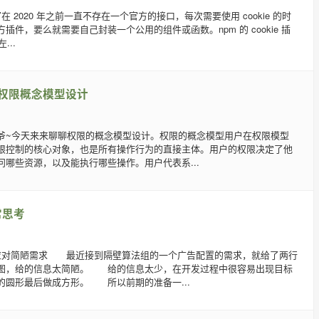
 读写在 2020 年之前一直不存在一个官方的接口，每次需要使用 cookie 的时
插件，要么就需要自己封装一个公用的组件或函数。npm 的 cookie 插
...
权限概念模型设计
爷~今天来来聊聊权限的概念模型设计。权限的概念模型用户在权限模型
限控制的核心对象，也是所有操作行为的直接主体。用户的权限决定了他
问哪些资源，以及能执行哪些操作。用户代表系...
常思考
应对简陋需求 最近接到隔壁算法组的一个广告配置的需求，就给了两行
图，给的信息太简陋。 给的信息太少，在开发过程中很容易出现目标
的圆形最后做成方形。 所以前期的准备一...