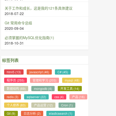
关于工作和成长，这是我的121条具体建议
2018-07-22
Git 常用命令总结
2020-09-04
必须掌握的MySQL优化指南(1)
2018-10-31
标签列表
html5
(13)
javascript
(46)
C#
(45)
程序员
(255)
管理和学习
(203)
mysql
(48)
数据结构
(69)
mongodb
(4)
开发工具
(14)
redis
(3)
sqlserver
(22)
css
(4)
产品
(16)
个人修养
(83)
产品运营
(12)
Cron
(1)
Git
(9)
日志分析
(2)
elasticsearch
(1)