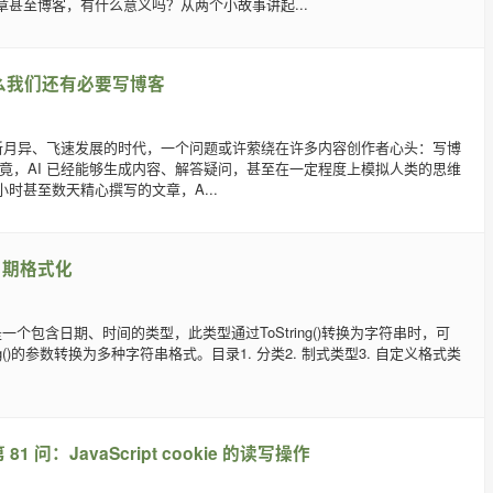
章甚至博客，有什么意义吗？从两个小故事讲起...
什么我们还有必要写博客
术日新月异、飞速发展的时代，一个问题或许萦绕在许多内容创作者心头：写博
毕竟，AI 已经能够生成内容、解答疑问，甚至在一定程度上模拟人类的思维
时甚至数天精心撰写的文章，A...
me日期格式化
me是一个包含日期、时间的类型，此类型通过ToString()转换为字符串时，可
ing()的参数转换为多种字符串格式。目录1. 分类2. 制式类型3. 自定义格式类
1 问：JavaScript cookie 的读写操作