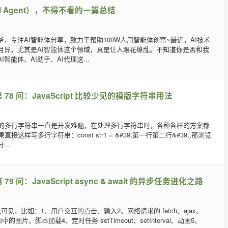
 Agent），不得不看的一篇总结
，专注AI智能体分享，致力于帮助100W人用智能体创富~最近，AI技术
月异，尤其是AI智能体这个领域，真是让人眼花缭乱。不知道你是否和我
智能体、AI助手、AI代理这...
78 问：JavaScript 比较少见的模版字符串用法
JS 的多行字符串一直是开发难题，在处理多行字符串时，各种各样的方案都
果直接这样写多行字符串：const str1 = &#39;第一行第二行&#39;;那浏览
..
9 问：JavaScript async & await 的异步任务进化之路
可见，比如：1、用户交互的点击、输入2、网络请求的 fetch、ajax、
源中的图片、脚本加载4、定时任务 setTimeout、setInterval、动画5、