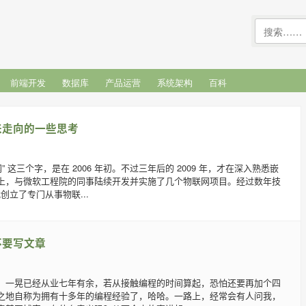
前端开发
数据库
产品运营
系统架构
百科
来走向的一些思考
” 这三个字，是在 2006 年初。不过三年后的 2009 年，才在深入熟悉嵌
上，与微软工程院的同事陆续开发并实施了几个物联网项目。经过数年技
我创立了专门从事物联...
不要写文章
，一晃已经从业七年有余，若从接触编程的时间算起，恐怕还要再加个四
之地自称为拥有十多年的编程经验了，哈哈。一路上，经常会有人问我，