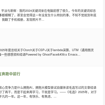
结: 平淡与新鲜 - 我的2024关键词坐在电脑前想了很久，今年的关键词却总
事都模糊了，甚至会觉得这一年没发生什么特别的事，不知不觉就到年底
我翻了手机相册，发现照片不...
tents2025年度总结关于Ctorch关于CSP-J关于lambda演算、UTM（通用图灵
感想资料结语Powered by GhostFace&#39;s Emacs...
结在奔跑中前行
核心竞争力是什么拥抱AI，拥抱大模型尝试自媒体读毛选写过的文章结语
好了再干，而是干起来再学习，干就是学习。——《毛选》2025年，对于
凡的一年。这一年，有快乐、有焦虑、...