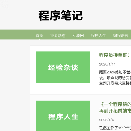
首页
业界动态
互联网
程序人生
编程语言
程序员接单群：
2026/1/11
距离2026美加
说，最直观的感受
主题开发需求直接翻
《一个程序猿的
再到开拓前端市
2026/1/4
已然工作了19个年头