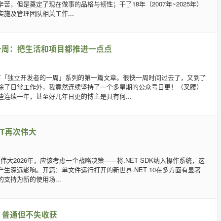
苦，但是奠定了现在做事的品格与韧性；干了18年（2007年~2025年）
施及管理团队相关工作...
一周：把生活和项目都推进一点点
下「独立开发者的一周」系列的第一篇文章。很快一周时间过去了，又到了
除了日常工作外，我竟然连续坚持了一个多星期的公众号日更！（叉腰）
些连续一年，甚至好几年日更的博主是具有何...
NET再次伟大
再次伟大2026年，应该考虑一个战略决策——将.NET SDK纳入操作系统，这
生深远影响。开篇：单文件运行打开的新世界.NET 10在多方面有显著
支持为新的使用场...
 - 普通但不失收获