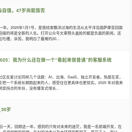
农当自强，47岁尚能饭否
的一年。2025年1月1号，是我结束飘洋过海的生活从太平洋岛国萨摩亚回国
迎接的将是全新的人生。打开公众号文章劈头盖脸的都是负面的新闻，还
吐槽，诉苦。我明白了最难的20...
2025：我为什么还在做一个“看起来很普通”的客服系统
社区反复讨论同样几个话题：AI、出海、SaaS、独立开发者。热度在变，
正把一个系统长期跑起来的人，感受往往更具体也更现实。2025 年对我来
显拐点的年份，没有爆发式增长...
_30岁
5最后一天，回顾这一年，感到的只有对未来的迷茫，我是一名前端开发，在
是一名很纯粹的前端，在AI的冲击以及大环境的影响下，离开了上一家公